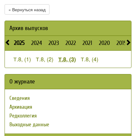
« Вернуться назад
Архив выпусков
2025
2024
2023
2022
2021
2020
2019
2
Т.8, (1)
Т.8, (2)
Т.8, (4)
Т.8, (3)
О журнале
Сведения
Архивация
Редколлегия
Выходные данные