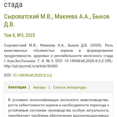
стада
Сыроватский М.В.
,
Макеева А.А.
,
Быков
Д.В.
Том 8, №3, 2025
Сыроватский М.В., Макеева А.А., Быков Д.В. (2025). Роль
качественных объемистых кормов в формировании
продуктивности, здоровья и рентабельности молочного стада
// АгроЗооТехника. Т. 8. № 3. DOI: 10.15838/alt.2025.8.3.2 URL:
http://azt-journal.ru/article/30350
DOI:
10.15838/alt.2025.8.3.2
|
Авторы
|
Список литературы
Аннотация
В условиях интенсификации молочного животноводства,
роста себестоимости кормов и необходимости перехода к
устойчивым системам производства особую актуальность
приобретает проблема обеспечения высокопродуктивных