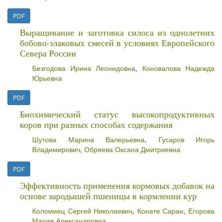
PDF
Выращивание и заготовка силоса из однолетних
бобово-злаковых смесей в условиях Европейского
Севера России
Безгодова Ирина Леонидовна
,
Коновалова Надежда
Юрьевна
PDF
Биохимический статус высокопродуктивных
коров при разных способах содержания
Шутова Марина Валерьевна
,
Гусаров Игорь
Владимирович
,
Обряева Оксана Дмитриевна
PDF
Эффективность применения кормовых добавок на
основе зародышей пшеницы в кормлении кур
Коломиец Сергей Николаевич
,
Конате Саран
,
Егорова
Мария Александровна