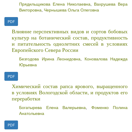
Прядильщикова Елена Николаевна
,
Вахрушева Вера
Викторовна
,
Чернышева Ольга Олеговна
PDF
Влияние перспективных видов и сортов бобовых
культур на ботанический состав, продуктивность
и питательность однолетних смесей в условиях
Европейского Севера России
Безгодова Ирина Леонидовна
,
Коновалова Надежда
Юрьевна
PDF
Химический состав рапса ярового, выращенного
в условиях Вологодской области, и продуктов его
переработки
Богатырева Елена Валерьевна
,
Фоменко Полина
Анатольевна
PDF