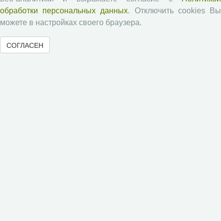
обработки персональных данных
. Отключить cookies В
можете в настройках своего браузера.
Журналы ВолНЦ РАН
СОГЛАСЕН
Экономические и социальные перемены
Проблемы развития территории
Вопросы территориального развития
Социальное пространство
Юный экономист
АгроЗооТехника
© 2000-2026 Вологодский научный центр Российской