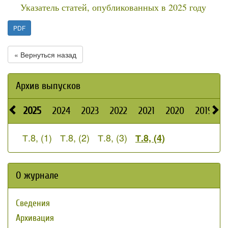
Указатель статей, опубликованных в 2025 году
PDF
« Вернуться назад
Архив выпусков
2025
2024
2023
2022
2021
2020
2019
2
Т.8, (1)
Т.8, (2)
Т.8, (3)
Т.8, (4)
О журнале
Сведения
Архивация