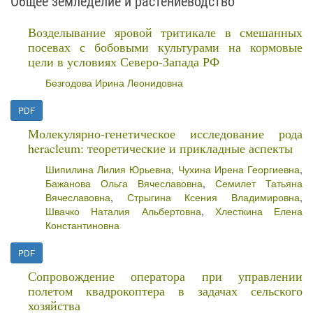
Общее земледелие и растениеводство
Возделывание яровой тритикале в смешанных
посевах с бобовыми культурами на кормовые
цели в условиях Северо-Запада РФ
Безгодова Ирина Леонидовна
PDF
Молекулярно-генетическое исследование рода
heracleum: теоретические и прикладные аспекты
Шипилина Лилия Юрьевна
,
Чухина Ирена Георгиевна
,
Бажанова Ольга Вячеславовна
,
Семилет Татьяна
Вячеславовна
,
Стрыгина Ксения Владимировна
,
Швачко Наталия Альбертовна
,
Хлесткина Елена
Константиновна
PDF
Сопровождение оператора при управлении
полетом квадрокоптера в задачах сельского
хозяйства