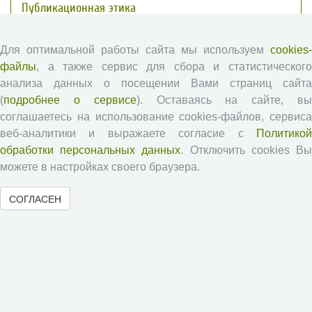
Публикационная этика
Согласие на обработку персональных данных
Авторские права
Для оптимальной работы сайта мы используем
cookies-
файлы
, а также сервис для сбора и статистического
анализа данных о посещении Вами страниц сайта
Рецензентам
(
подробнее о сервисе
). Оставаясь на сайте, в
соглашаетесь на использование cookies-файлов, сервиса
Памятка рецензенту
веб-аналитики и выражаете согласие с
Политикой
Положение о рецензировании
обработки персональных данных
. Отключить cookies В
Форма рецензии
можете в настройках своего браузера.
СОГЛАСЕН
Журналы ВолНЦ РАН
Экономические и социальные перемены
Проблемы развития территории
Вопросы территориального развития