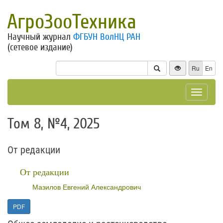
АгроЗооТехника
Научный журнал
ФГБУН ВолНЦ РАН
(сетевое издание)
Ru
En
Toggle
navigat
Том 8, №4, 2025
От редакции
От редакции
Мазилов Евгений Александрович
PDF