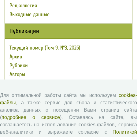
Редколлегия
Выходные данные
Публикации
Текущий номер (Том 9, №3, 2026)
Архив
Рубрики
Авторы
Статьи
Подборка статей
Для оптимальной работы сайта мы используем
cookies-
файлы
, а также сервис для сбора и статистического
Авторам
анализа данных о посещении Вами страниц сайта
(
подробнее о сервисе
). Оставаясь на сайте, в
соглашаетесь на использование cookies-файлов, сервиса
Правила для авторов
веб-аналитики и выражаете согласие с
Политикой
Типовой лицензионный договор