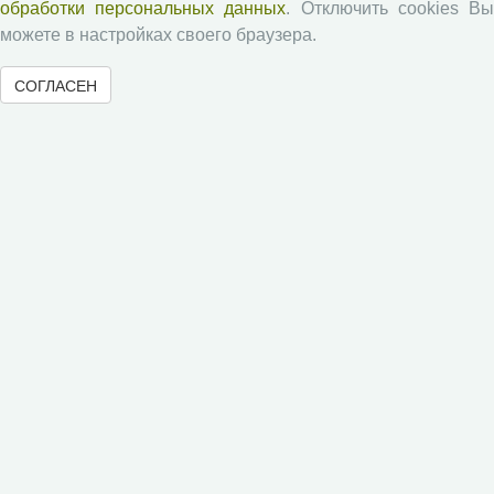
обработки персональных данных
. Отключить cookies В
Публикационная этика
можете в настройках своего браузера.
Согласие на обработку персональных данных
СОГЛАСЕН
Авторские права
Рецензентам
Памятка рецензенту
Положение о рецензировании
Форма рецензии
Журналы ВолНЦ РАН
Экономические и социальные перемены
Проблемы развития территории
Вопросы территориального развития