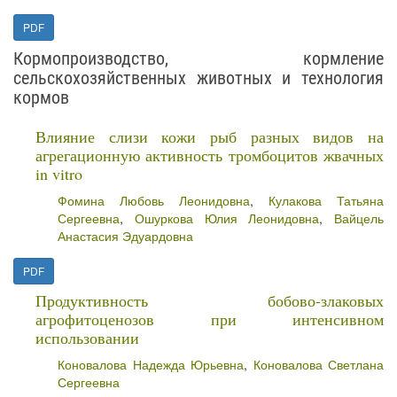
PDF
Кормопроизводство, кормление
сельскохозяйственных животных и технология
кормов
Влияние слизи кожи рыб разных видов на
агрегационную активность тромбоцитов жвачных
in vitro
Фомина Любовь Леонидовна
,
Кулакова Татьяна
Сергеевна
,
Ошуркова Юлия Леонидовна
,
Вайцель
Анастасия Эдуардовна
PDF
Продуктивность бобово-злаковых
агрофитоценозов при интенсивном
использовании
Коновалова Надежда Юрьевна
,
Коновалова Светлана
Сергеевна