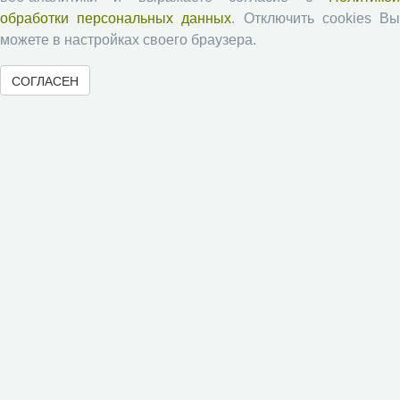
обработки персональных данных
. Отключить cookies В
можете в настройках своего браузера.
Журналы ВолНЦ РАН
СОГЛАСЕН
Экономические и социальные перемены
Проблемы развития территории
Вопросы территориального развития
Социальное пространство
Юный экономист
АгроЗооТехника
© 2000-2026 Вологодский научный центр Российской
академии наук