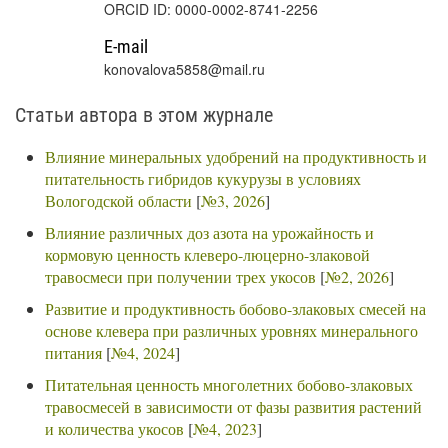
ORCID ID: 0000-0002-8741-2256
E-mail
konovalova5858@mail.ru
Статьи автора в этом журнале
Влияние минеральных удобрений на продуктивность и
питательность гибридов кукурузы в условиях
Вологодской области
[
№3, 2026
]
Влияние различных доз азота на урожайность и
кормовую ценность клеверо-люцерно-злаковой
травосмеси при получении трех укосов
[
№2, 2026
]
Развитие и продуктивность бобово-злаковых смесей на
основе клевера при различных уровнях минерального
питания
[
№4, 2024
]
Питательная ценность многолетних бобово-злаковых
травосмесей в зависимости от фазы развития растений
и количества укосов
[
№4, 2023
]