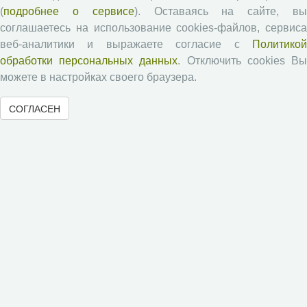
Памятка рецензенту
(
подробнее о сервисе
). Оставаясь на сайте, в
Положение о рецензировании
соглашаетесь на использование cookies-файлов, сервиса
веб-аналитики и выражаете согласие с
Политикой
Форма рецензии
обработки персональных данных
. Отключить cookies В
можете в настройках своего браузера.
Журналы ВолНЦ РАН
СОГЛАСЕН
Экономические и социальные перемены
Проблемы развития территории
Вопросы территориального развития
Социальное пространство
Юный экономист
АгроЗооТехника