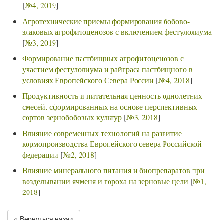
[
№4, 2019
]
Агротехнические приемы формирования бобово-
злаковых агрофитоценозов с включением фестулолиума
[
№3, 2019
]
Формирование пастбищных агрофитоценозов с
участием фестулолиума и райграса пастбищного в
условиях Европейского Севера России
[
№4, 2018
]
Продуктивность и питательная ценность однолетних
смесей, сформированных на основе перспективных
сортов зернобобовых культур
[
№3, 2018
]
Влияние современных технологий на развитие
кормопроизводства Европейского севера Российской
федерации
[
№2, 2018
]
Влияние минерального питания и биопрепаратов при
возделывании ячменя и гороха на зерновые цели
[
№1,
2018
]
« Вернуться назад